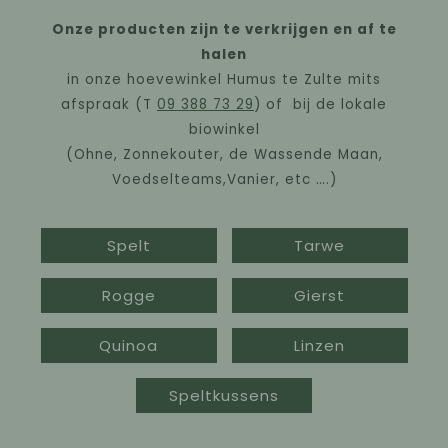
Onze producten zijn te verkrijgen en af te
halen
in onze hoevewinkel Humus te Zulte mits
afspraak (T
09 388 73 29
) of bij de lokale
biowinkel
(Ohne, Zonnekouter, de Wassende Maan,
Voedselteams,Vanier, etc ….)
Spelt
Tarwe
Rogge
Gierst
Quinoa
Linzen
Speltkussens