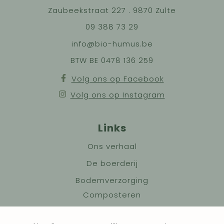
Zaubeekstraat 227 . 9870 Zulte
09 388 73 29
info@bio-humus.be
BTW BE 0478 136 259
Volg ons op Facebook
Volg ons op Instagram
Links
Ons verhaal
De boerderij
Bodemverzorging
Composteren
Granen