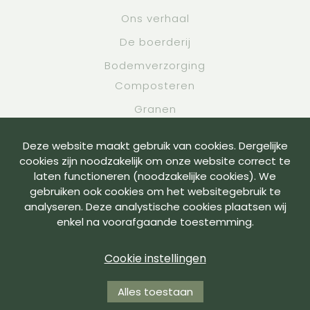
Ons verhaal
De boerderij
Bodemverzorging
Composteren
Granen
Academy
Deze website maakt gebruik van cookies. Dergelijke
Contact
cookies zijn noodzakelijk om onze website correct te
laten functioneren (noodzakelijke cookies). We
gebruiken ook cookies om het websitegebruik te
Voorwaarden
analyseren. Deze analystische cookies plaatsen wij
enkel na voorafgaande toestemming.
Privacybeleid
Cookies
Cookie instellingen
Made by Grafica
Alles toestaan