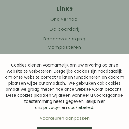
Links
Ons verhaal
De boerderij
Bodemverzorging
Composteren
Granen
Cookies dienen voornamelijk om uw ervaring op onze
Academy
website te verbeteren. Dergelijke cookies zijn noodzakelijk
Contact
om onze website correct te laten functioneren en daarom
plaatsen wij ze automatisch. We gebruiken ook cookies
omdat we graag meten hoe onze website wordt bezocht.
Deze cookies plaatsen wij alleen wanneer u voorafgaande
Voorwaarden
toestemming heeft gegeven. Bekijk hier
ons
privacy-
en
cookiebeleid
.
Privacybeleid
Cookies
Voorkeuren aanpassen
Made by Grafica