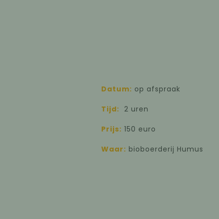
Datum:
op afspraak
Tijd:
2 uren
Prijs:
150 euro
Waar:
bioboerderij Humus