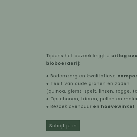
Tijdens het bezoek krijgt u
uitleg ov
bioboerderij
:
● Bodemzorg en kwalitatieve
compos
● Teelt van oude granen en zaden
(quinoa, gierst, spelt, linzen, rogge, 
● Opschonen, triëren, pellen en mal
● Bezoek ovenbuur
en hoevewinkel
Schrijf je in