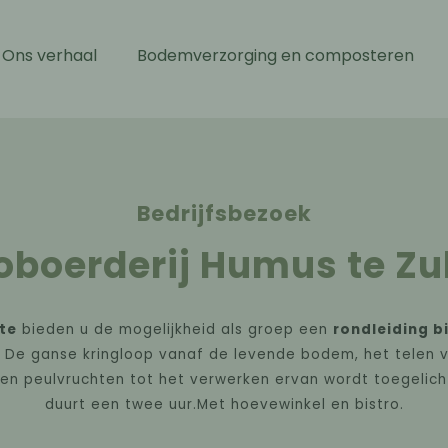
Ons verhaal
Bodemverzorging en composteren
Bedrijfsbezoek
oboerderij Humus te Zu
te
bieden u de mogelijkheid als groep een
rondleiding b
. De ganse kringloop vanaf de levende bodem, het telen 
n peulvruchten tot het verwerken ervan wordt toegelicht
duurt een twee uur.Met hoevewinkel en bistro.